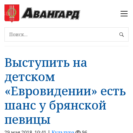
Выступить на
детском
«Евровидении» есть
шанс у брянской
певицы
29 мая 2018, 10:41 |
Культура
96