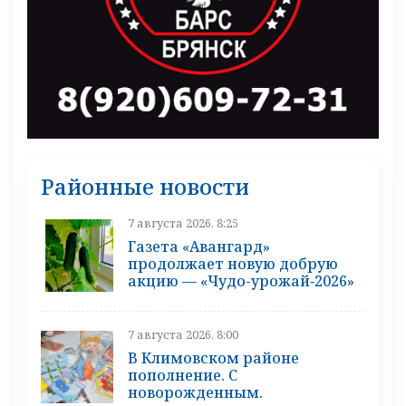
Районные новости
7 августа 2026, 8:25
Газета «Авангард»
продолжает новую добрую
акцию — «Чудо-урожай‑2026»
7 августа 2026, 8:00
В Климовском районе
пополнение. С
новорожденным.