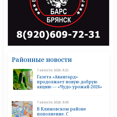
Районные новости
7 августа 2026, 8:25
Газета «Авангард»
продолжает новую добрую
акцию — «Чудо-урожай‑2026»
7 августа 2026, 8:00
В Климовском районе
пополнение. С