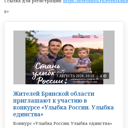
Ссылка для регистрации:
https://myrosmol.ru/events/fd0
6+
7 АВГУСТА 2026, 10:10
4
Жителей Брянской области
приглашают к участию в
конкурсе «Улыбка России. Улыбка
единства»
Конкурс «Улыбка России. Улыбка единства»