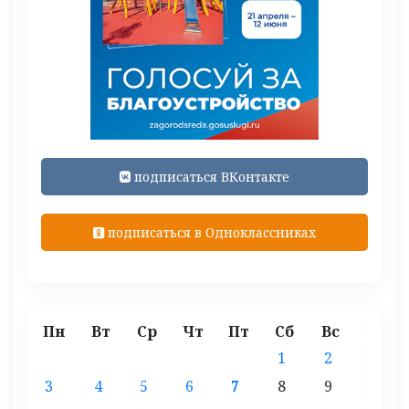
подписаться ВКонтакте
подписаться в Одноклассниках
Пн
Вт
Ср
Чт
Пт
Сб
Вс
1
2
3
4
5
6
7
8
9