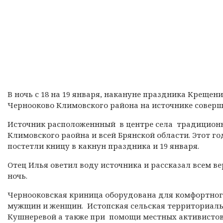
В ночь с 18 на 19 января, накануне праздника Крещен
Чернооково Климовского района на источнике соверш
Источник расположеннный в центре села традиционн
Климовского раойна и всей Брянской области. Этот г
постетли кницу в какнун праздника и 19 января.
Отец Илья оветил воду источника и рассказал всем 
ночь.
Чернооковская криница оборудована для комфортног
мужщин и женщин. Истопская сельская территориал
Кушнеревой а также при помощи местных активисто