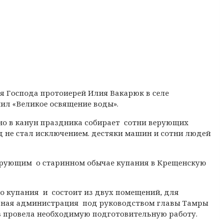
ия Господа протоиерей Илия Вакарюк в селе
ил «Великое освящение воды».
о в канун праздника собирает сотни верующих
од не стал исключением. дестяки машин и сотни людей
верующим о старинном обычае купания в Крещенскую
о купания и состоит из двух помещений, для
ьная администрация под руководством главы Тамры
в провела необходимую подготовительную работу.