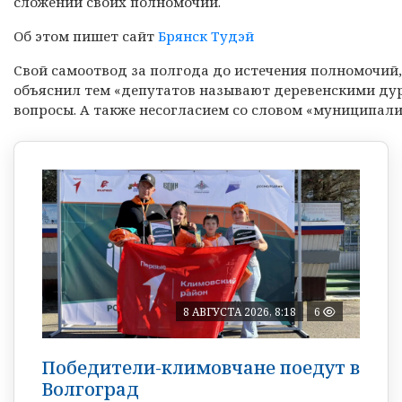
сложении своих полномочий.
Об этом пишет сайт
Брянск Тудэй
Свой самоотвод за полгода до истечения полномочий, 
объяснил тем «депутатов называют деревенскими дур
вопросы. А также несогласием со словом «муниципалит
8 АВГУСТА 2026, 8:18
6
Победители-климовчане поедут в
Волгоград