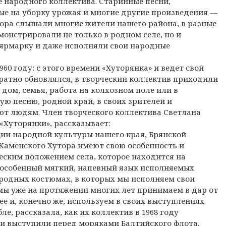
 народного коллектива. Старинные песни,
ые на уборку урожая и многие другие произведения —
ора слышали многие жители нашего района, в разные
емонстрировали не только в родном селе, но и
 ярмарку и даже исполняли свои народные
60 году: с этого времени «Хуторянка» и ведет свой
ратно обновлялся, в творческий коллектив приходили
дом, семья, работа на колхозном поле или в
ую песню, родной край, в своих зрителей и
ают людям. Член творческого коллектива Светлана
«Хуторянки», рассказывает:
ии народной культуры нашего края, Брянской
 Каменского Хутора имеют свою особенность и
ческим положением села, которое находится на
 особенный мягкий, напевный язык исполняемых
ародных костюмах, в которых мы исполняем свои
ы уже на протяжении многих лет принимаем в дар от
е и, конечно же, используем в своих выступлениях.
е, рассказала, как их коллектив в 1968 году
ни выступили перед моряками Балтийского флота.