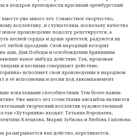
пы в подарок преподнесли красивый оренбургский
вместе уже много лет. Совместное творчество,
кому коллективу, и слушателям, поскольку качество
 новое произведение подолгу репетируется, а
уть песней сердца и души зрителей, радуются их
ет любой праздник. Свой народный колорит
на дня, Дня Победы и освобождения Брянщины.
вающие какое-нибудь действие. Так, провожая
 танцами и песнями совершают действие,
торянка» исполняет свои произведения в народном
ат в её исполнении и песни под аккомпанемент
щие вокальными способностями. Тем более важна
ективе. Уже много лет солистками ансамбля являются
деятельный творческий коллектив художественный
остав «Хуторянки» входят: Татьяна Воропаева,
лентина Клецкова, Мария Зубкова и Любовь Гапонова.
на разыгрывается как действо, переливается,