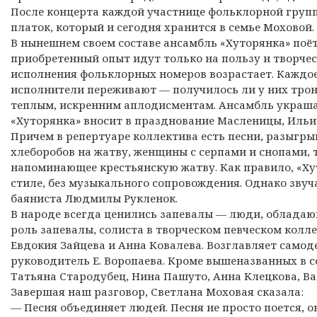
После концерта каждой участнице фольклорной груп
платок, который и сегодня хранится в семье Моховой.
В нынешнем своем составе ансамбль «Хуторянка» поёт 
приобретенный опыт идут только на пользу и творчес
исполнения фольклорных номеров возрастает. Каждое
исполнители переживают — получилось ли у них трон
теплым, искренним аплодисментам. Ансамбль украша
«Хуторянка» вносит в празднование Масленицы, Ильи
Причем в репертуаре коллектива есть песни, разыгры
хлеборобов на жатву, женщины с серпами и снопами,
напоминающее крестьянскую жатву. Как правило, «Ху
стиле, без музыкального сопровождения. Однако звуч
баяниста Людмилы Рукленок.
В народе всегда ценились запевалы — люди, обладаю
роль запевалы, солиста в творческом певческом колл
Евдокия Зайцева и Анна Ковалева. Возглавляет само
руководитель Е. Воропаева. Кроме вышеназванных в с
Татьяна Стародубец, Нина Пашуто, Анна Клецкова, Ва
Завершая наш разговор, Светлана Моховая сказала:
— Песня объединяет людей. Песня не просто поется, о