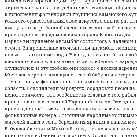
Каменскохуторского Дома культуры присвоено звание
лирические напевы, свадебные-величальные, обрядов
в исполнении фольклорной группы из Каменского Хут
годы его существования. Свое искусство они не раз д
выступали на районной сцене, выезжали на Свенскую
произведения перед моряками города Кронштадта.
Первое выступление ансамбля состоялось в далеком 19
отсчет. За прошедшие десятилетия ансамбль неоднок
новые талантливые люди. У каждого из них были свой 
школьном классе, но все они были влюблены в народн
слушателей. И эту любовь они вместе с песней перед
Моховая, хорошо знающая от своей бабушки историю 
— Участникам фольклорного ансамбля близки традиц
области. Исполнители народных, обрядовых песен из
неповторимость. Эта особенность связана с географи
приграничных с соседней Украиной землях. Отсюда и
произведений. Также эта особенность отражена и в н
фольклорные номера. Старинные народные костюмы м
жителей нашего села, бережно их храним в нашем музе
Бабушка Светланы Моховой, когда-то певшая в ансамбл
пригласили в Ленинград, а затем в Кронштадт, где о