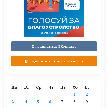
подписаться ВКонтакте
подписаться в Одноклассниках
Пн
Вт
Ср
Чт
Пт
Сб
Вс
1
2
3
4
5
6
7
8
9