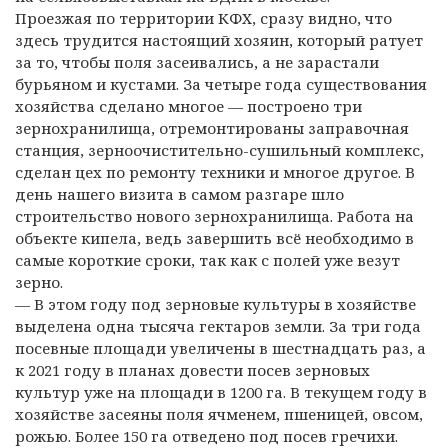
Проезжая по территории КФХ, сразу видно, что
здесь трудится настоящий хозяин, который ратует
за то, чтобы поля засеивались, а не зарастали
бурьяном и кустами. За четыре года существования
хозяйства сделано многое — построено три
зернохранилища, отремонтированы заправочная
станция, зерноочистительно-сушильный комплекс,
сделан цех по ремонту техники и многое другое. В
день нашего визита в самом разгаре шло
строительство нового зернохранилища. Работа на
объекте кипела, ведь завершить всё необходимо в
самые короткие сроки, так как с полей уже везут
зерно.
— В этом году под зерновые культуры в хозяйстве
выделена одна тысяча гектаров земли. За три года
посевные площади увеличены в шестнадцать раз, а
к 2021 году в планах довести посев зерновых
культур уже на площади в 1200 га. В текущем году в
хозяйстве засеяны поля ячменем, пшеницей, овсом,
рожью. Более 150 га отведено под посев гречихи.