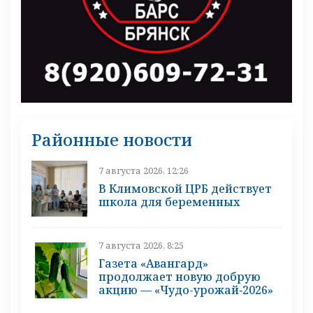
Районные новости
7 августа 2026, 12:26
В Климовской ЦРБ действует
школа для беременных
7 августа 2026, 8:25
Газета «Авангард»
продолжает новую добрую
акцию — «Чудо-урожай‑2026»