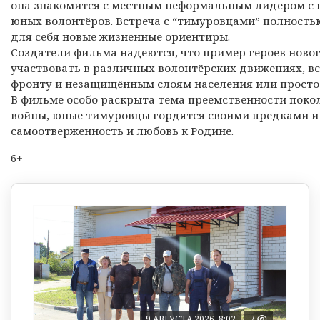
она знакомится с местным неформальным лидером с п
юных волонтёров. Встреча с “тимуровцами” полность
для себя новые жизненные ориентиры.
Создатели фильма надеются, что пример героев ново
участвовать в различных волонтёрских движениях, в
фронту и незащищённым слоям населения или просто
В фильме особо раскрыта тема преемственности поко
войны, юные тимуровцы гордятся своими предками и 
самоотверженность и любовь к Родине.
6+
9 АВГУСТА 2026, 8:02
7