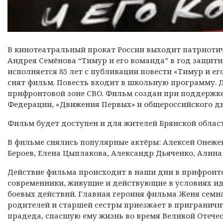
В кинотеатральный прокат России выходит патриоти
Андрея Семёнова “Тимур и его команда” в год защитни
исполняется 85 лет с публикации повести «Тимур и е
снят фильм. Повесть входит в школьную программу. 
прифронтовой зоне СВО. Фильм создан при поддержк
Федерации, «Движения Первых» и общероссийского д
Фильм будет доступен и для жителей Брянской облас
В фильме снялись популярные актёры: Алексей Онеже
Бероев, Елена Цыплакова, Александр Дьяченко, Алина
Действие фильма происходит в наши дни в прифронто
современники, живущие и действующие в условиях и
боевых действий. Главная героиня фильма Женя семн
родителей и старшей сестры приезжает в приграничн
прадеда, спасшую ему жизнь во время Великой Отечес