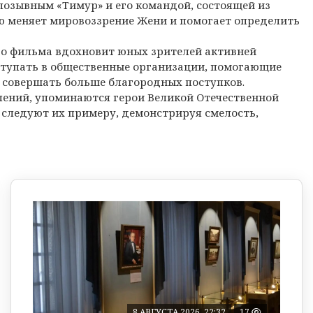
озывным «Тимур» и его командой, состоящей из
ю меняет мировоззрение Жени и помогает определить
го фильма вдохновит юных зрителей активней
ступать в общественные организации, помогающие
 совершать больше благородных поступков.
лений, упоминаются герои Великой Отечественной
следуют их примеру, демонстрируя смелость,
8 АВГУСТА 2026, 22:32
17