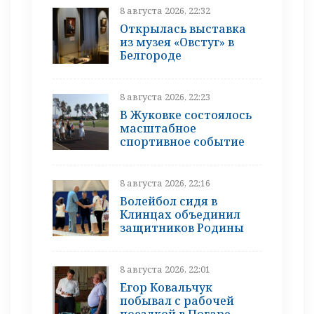
8 августа 2026, 22:32
Открылась выставка
из музея «Овстуг» в
Белгороде
8 августа 2026, 22:23
В Жуковке состоялось
масштабное
спортивное событие
8 августа 2026, 22:16
Волейбол сидя в
Клинцах объединил
защитников Родины
8 августа 2026, 22:01
Егор Ковальчук
побывал с рабочей
поездкой в Погаре