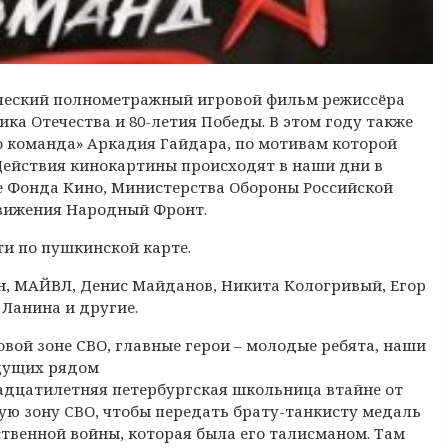
ческий полнометражный игровой фильм режиссёра
ка Отечества и 80-летия Победы. В этом году также
го команда» Аркадия Гайдара, по мотивам которой
Действия кинокартины происходят в наши дни в
е Фонда Кино, Министерства Обороны Российской
вижения Народный Фронт.
ти по пушкинской карте.
н, МАЙВЛ, Денис Майданов, Никита Кологривый, Егор
 Ланина и другие.
вой зоне СВО, главные герои – молодые ребята, наши
дущих рядом
адцатилетняя петербургская школьница втайне от
ую зону СВО, чтобы передать брату-танкисту медаль
твенной войны, которая была его талисманом. Там