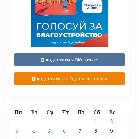
подписаться ВКонтакте
подписаться в Одноклассниках
Пн
Вт
Ср
Чт
Пт
Сб
Вс
1
2
3
4
5
6
7
8
9