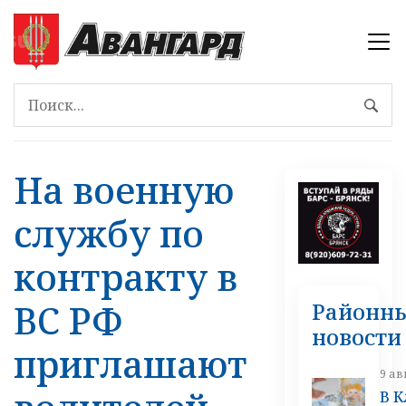
На военную
службу по
контракту в
ВС РФ
Районн
новости
приглашают
9 ав
В 