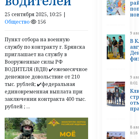
водителей
ра
поп
25 сентября 2025, 10:25 |
но
Общество
156
9 ав
Пункт отбора на военную
В К
ав
службу по контракту г. Брянска
Де
приглашает на службу в
фи
Вооруженные силы РФ
ВОДИТЕЛЯ (ВДВ) ✔️ежемесячное
денежное довольствие от 210
9 ав
8:02
тыс. рублей; ✔️федеральная
Кл
единовременная выплата при
ст
заключении контракта 400 тыс.
от
рублей ; ...
пр
8 ав
8:18