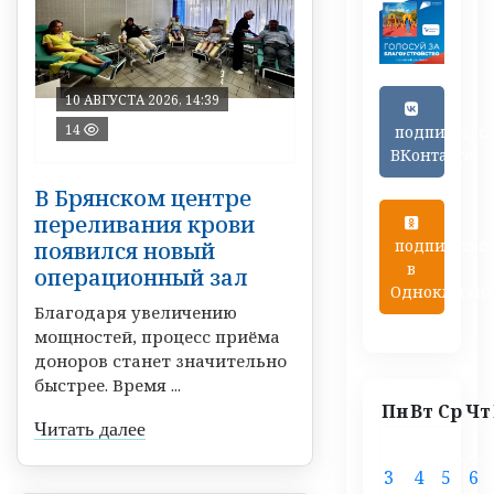
10 АВГУСТА 2026, 14:39
14
подписатьс
ВКонтакте
В Брянском центре
переливания крови
подписатьс
появился новый
в
операционный зал
Одноклассн
Благодаря увеличению
мощностей, процесс приёма
доноров станет значительно
быстрее. Время ...
Пн
Вт
Ср
Чт
Читать далее
3
4
5
6