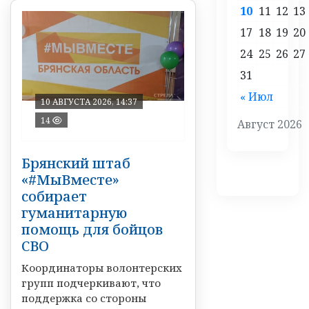
10
11
12
13
17
18
19
20
24
25
26
27
31
« Июл
10 АВГУСТА 2026, 14:37
14
Август 2026
Брянский штаб
«#МыВместе»
собирает
гуманитарную
помощь для бойцов
СВО
Координаторы волонтерских
групп подчеркивают, что
поддержка со стороны