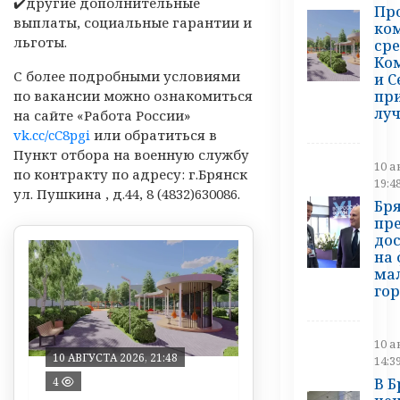
✔️другие дополнительные
Пр
выплаты, социальные гарантии и
ко
льготы.
сре
Ко
С более подробными условиями
и С
пр
по вакансии можно ознакомиться
лу
на сайте «Работа России»
vk.cc/cC8pgi
или обратиться в
Пункт отбора на военную службу
10 а
по контракту по адресу: г.Брянск
19:4
ул. Пушкина , д.44, 8 (4832)630086.
Бр
пр
до
на
ма
го
10 а
10 АВГУСТА 2026, 21:48
14:3
В 
4