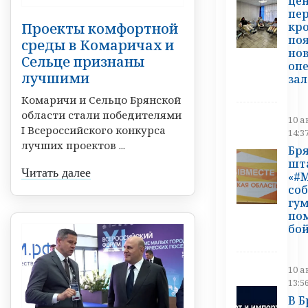
це
пе
кр
Проекты комфортной
по
среды в Комаричах и
но
Сельце признаны
оп
лучшими
зал
Комаричи и Сельцо Брянской
области стали победителями
10 а
I Всероссийского конкурса
14:3
лучших проектов ...
Бр
шт
Читать далее
«#
со
гу
по
бо
10 а
13:5
В 