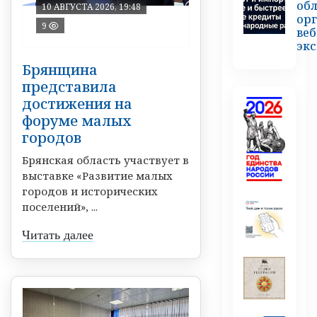
об
10 АВГУСТА 2026, 19:48
ор
9
веб
эк
Брянщина
представила
достижения на
форуме малых
городов
Брянская область участвует в
выставке «Развитие малых
городов и исторических
поселений», ...
Читать далее