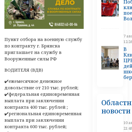
По
кл
пое
Во
7 ав
Пункт отбора на военную службу
12:2
по контракту г. Брянска
В
приглашает на службу в
Кл
Вооруженные силы РФ
ЦР
дей
ВОДИТЕЛЯ (ВДВ)
шк
бе
✔️ежемесячное денежное
довольствие от 210 тыс. рублей;
✔️федеральная единовременная
Област
выплата при заключении
контракта 400 тыс. рублей ;
новости
✔️региональная единовременная
выплата при заключении
10 а
контракта 600 тыс. рублей;
21:4