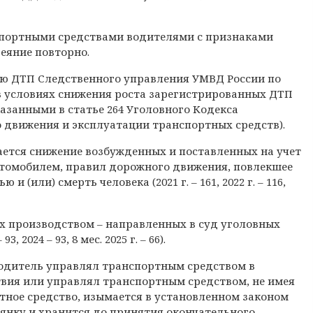
нспортными средствами водителями с признаками
деяние повторно.
ию ДТП Следственного управления УМВД России по
 в условиях снижения роста зарегистрированных ДТП
казанными в статье 264 Уголовного Кодекса
 движения и эксплуатации транспортных средств).
ается снижение возбужденных и поставленных на учет
томобилем, правил дорожного движения, повлекшее
(или) смерть человека (2021 г. – 161, 2022 г. – 116,
ых производством – направленных в суд уголовных
3, 2024 – 93, 8 мес. 2025 г. – 66).
 водитель управлял транспортным средством в
твия или управлял транспортным средством, не имея
тное средство, изымается в установленном законом
янку и хранится до принятия окончательного