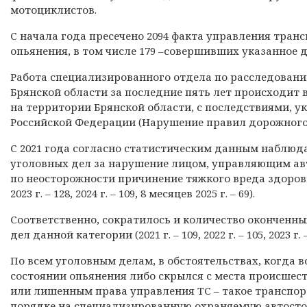
мотоциклистов.
С начала года пресечено 2094 факта управления тра
опьянения, в том числе 179 –совершивших указанное 
Работа специализированного отдела по расследован
Брянской области за последние пять лет происходит
на территории Брянской области, с последствиями, у
Российской Федерации (Нарушение правил дорожного
С 2021 года согласно статистическим данным наблюд
уголовных дел за нарушение лицом, управляющим ав
по неосторожности причинение тяжкого вреда здоровью и 
2023 г. – 128, 2024 г. – 109, 8 месяцев 2025 г. – 69).
Соответственно, сократилось и количество оконченн
дел данной категории (2021 г. – 109, 2022 г. – 105, 2023 г. – 9
По всем уголовным делам, в обстоятельствах, когда
состоянии опьянения либо скрылся с места происшес
или лишенным права управления ТС – такое транспор
порядке на специализированную охраняемую автосто