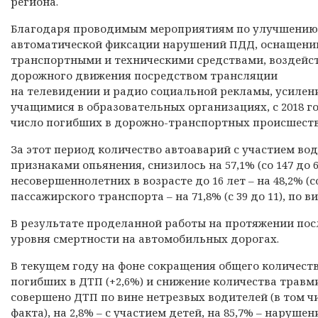
региона.
Благодаря проводимым мероприятиям по улучшению
автоматической фиксации нарушений ПДД, оснащени
транспортными и техническими средствами, воздейст
дорожного движения посредством трансляции
на телевидении и радио социальной рекламы, усилен
учащимися в образовательных организациях, с 2018 г
число погибших в дорожно-транспортных происшеств
За этот период количество автоаварий с участием в
признаками опьянения, снизилось на 57,1% (со 147 до 63 
несовершеннолетних в возрасте до 16 лет – на 48,2% (
пассажирского транспорта – на 71,8% (с 39 до 11), по в
В результате проделанной работы на протяжении пос
уровня смертности на автомобильных дорогах.
В текущем году на фоне сокращения общего количеств
погибших в ДТП (+2,6%) и снижение количества травми
совершено ДТП по вине нетрезвых водителей (в том ч
факта), на 2,8% – с участием детей, на 85,7% – наруше