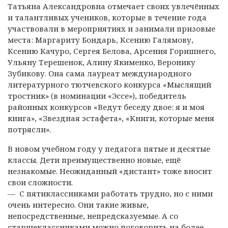
Татьяна Александровна отмечает своих увлечённых
и талантливых учеников, которые в течение года
участвовали в мероприятиях и занимали призовые
места: Маргариту Бондарь, Ксению Галямову,
Ксению Качуро, Сергея Белова, Арсения Горишнего,
Ульяну Терешенок, Алину Якименко, Веронику
Зубикову. Она сама лауреат международного
литературного тютчевского конкурса «Мыслящий
тростник» (в номинации «Эссе»), победитель
районных конкурсов «Ведут беседу двое: я и моя
книга», «Звездная эстафета», «Книги, которые меня
потрясли».
В новом учебном году у педагога пятые и десятые
классы. Дети преимущественно новые, ещё
незнакомые. Неожиданный «дистант» тоже вносит
свои сложности.
— С пятиклассниками работать трудно, но с ними
очень интересно. Они такие живые,
непосредственные, непредсказуемые. А со
старшеклассниками можно поговорить на более