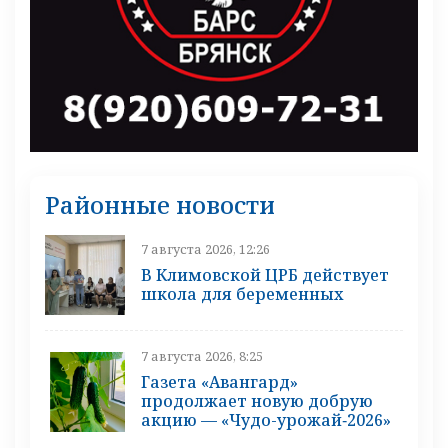
Районные новости
7 августа 2026, 12:26
В Климовской ЦРБ действует
школа для беременных
7 августа 2026, 8:25
Газета «Авангард»
продолжает новую добрую
акцию — «Чудо-урожай‑2026»