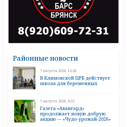
Районные новости
7 августа 2026, 12:26
В Климовской ЦРБ действует
школа для беременных
7 августа 2026, 8:25
Газета «Авангард»
продолжает новую добрую
акцию — «Чудо-урожай‑2026»