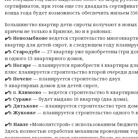
сертификатов, при этом еще сто двадцать сертификат
конца года будет возможность обеспечить жильем 556
Большинство квартир дети-сироты получают в новых 
причем не только в Брянске, но и в районах:
✔️
в
Новозыбкове
ведется строительство многокварти
квартир для детей-сирот, в следующем году планируе
✔️
в
Стародубе
— 27 квартир уже приобретены (три дом
и одного 13-квартирного домов,
✔️
в
Погаре
— планируется приобрести 4 квартиры для 
плюс планируется строительство второй очереди дома
✔️
в
Почепе
— планируется строительство двух
9-квартирных домов для детей-сирот,
✔️
в п.
Климово
— ведется строительство 8-квартирног
✔️
в
Сураже
— будет выдано 16 квартир (два дома),
✔️
в
Дятькове
— планируется строительство трех домо
✔️
в
Жуковке
— планируется строительство одного 9-
✔️
В
Навле
«Монолитстрой» с использованием бюджетн
Здесь полностью отработан механизм проведения тор
получения квартир, и этот опытнужно брать на воор