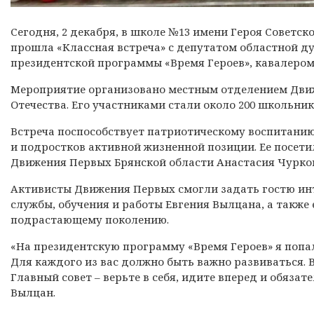
Сегодня, 2 декабря, в школе №13 имени Героя Советск
прошла «Классная встреча» с депутатом областной д
президентской программы «Время Героев», кавалером
Мероприятие организовано местным отделением Дви
Отечества. Его участниками стали около 200 школьник
Встреча поспособствует патриотическому воспитани
и подростков активной жизненной позиции. Ее посети
Движения Первых Брянской области Анастасия Чурко
Активисты Движения Первых смогли задать гостю инт
службы, обучения и работы Евгения Вылцана, а также 
подрастающему поколению.
«На президентскую программу «Время Героев» я попал
Для каждого из вас должно быть важно развиваться. 
Главный совет – верьте в себя, идите вперед и обязат
Вылцан.