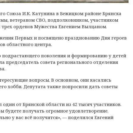
ого Союза И.К. Катунина в Бежицком районе Брянска
умы, ветераном СВО, подполковником, участником
 трех орденов Мужества Евгением Вылцаном.
жения Первых и посвящено празднованию Дня героев
ов областного центра.
ю подрастающего поколения и формированию у детей
ла председатель совета регионального отделения
ва.
ересующие вопросы. В основном, они касались
его хобби. Депутата также попросили дать советы
 один от Брянской области из 42 тысяч участников.
Вы будете получать огромное удовлетворение.
ельно у вас всё получится», — поделился Евгений