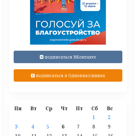
подписаться ВКонтакте
подписаться в Одноклассниках
Пн
Вт
Ср
Чт
Пт
Сб
Вс
1
2
3
4
5
6
7
8
9