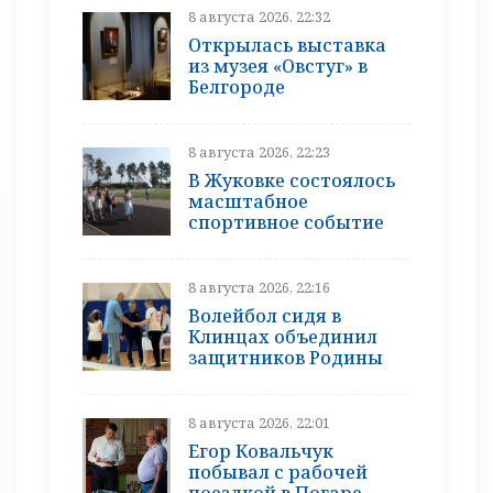
8 августа 2026, 22:32
Открылась выставка
из музея «Овстуг» в
Белгороде
8 августа 2026, 22:23
В Жуковке состоялось
масштабное
спортивное событие
8 августа 2026, 22:16
Волейбол сидя в
Клинцах объединил
защитников Родины
8 августа 2026, 22:01
Егор Ковальчук
побывал с рабочей
поездкой в Погаре