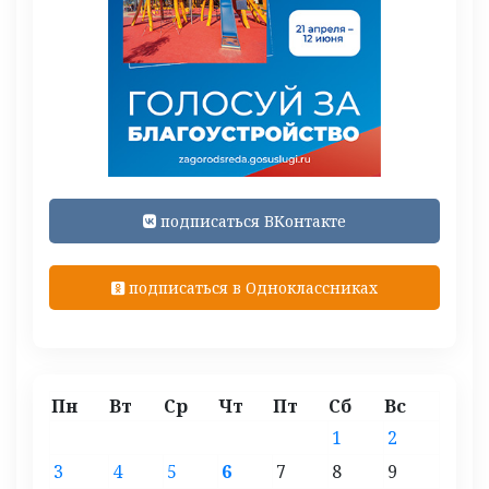
подписаться ВКонтакте
подписаться в Одноклассниках
Пн
Вт
Ср
Чт
Пт
Сб
Вс
1
2
3
4
5
6
7
8
9