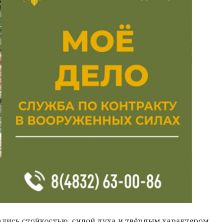
ись стойкостью, силой духа и твёрдым характером.