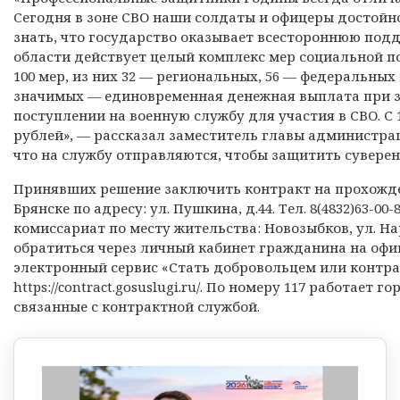
Сегодня в зоне СВО наши солдаты и офицеры достойн
знать, что государство оказывает всестороннюю подде
области действует целый комплекс мер социальной п
100 мер, из них 32 — региональных, 56 — федеральных
значимых — единовременная денежная выплата при з
поступлении на военную службу для участия в СВО. С 1 
рублей», — рассказал заместитель главы администра
что на службу отправляются, чтобы защитить суверен
Принявших решение заключить контракт на прохожден
Брянске по адресу: ул. Пушкина, д.44. Тел. 8(4832)63-0
комиссариат по месту жительства: Новозыбков, ул. Нари
обратиться через личный кабинет гражданина на офи
электронный сервис «Стать добровольцем или контра
https://contract.gosuslugi.ru/. По номеру 117 работает
связанные с контрактной службой.