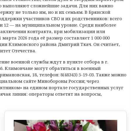
о выполняют сложнейшие задачи. Для них важно
ржку не только им, но и их семьям. В Брянской
оддержки участников СВО и их родственников: всего
 и 12 — на муниципальном уровне. Среди наиболее
аключении контракта, при мобилизации или
марта 2026 года её размер составляет 1 000 000
ции Климовского района Дмитрий Ткач. Он считает,
итет Отечества.
ие военной службы ждут в пункте отбора в г.
0-86. Климовчане могут обратиться в военный
мановская, 18, телефон: 8(48343) 5-19-03. Также можно
циальном сайте Минобороны России; через
ктником» на едином портале государственных услуг
 горячая линия: операторы ответят на вопросы,