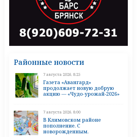
Районные новости
7 августа 2026, 8:25
Газета «Авангард»
продолжает новую добрую
акцию — «Чудо-урожай‑2026»
7 августа 2026, 8:00
В Климовском районе
пополнение. С
новорожденным.