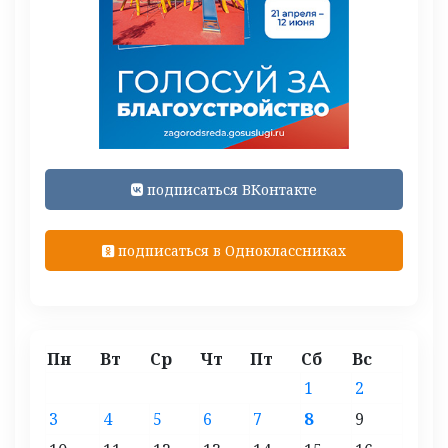
подписаться ВКонтакте
подписаться в Одноклассниках
Пн
Вт
Ср
Чт
Пт
Сб
Вс
1
2
3
4
5
6
7
8
9