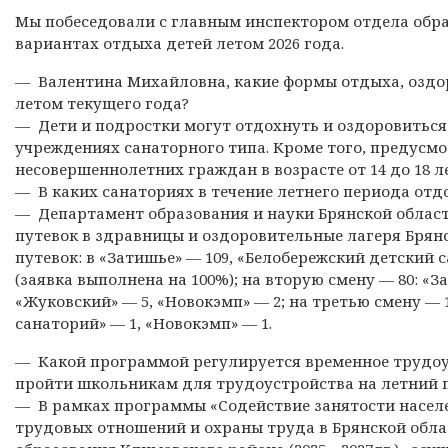
Мы побеседовали с главным инспектором отдела обра
вариантах отдыха детей летом 2026 года.
— Валентина Михайловна, какие формы отдыха, оздо
летом текущего года?
— Дети и подростки могут отдохнуть и оздоровиться
учреждениях санаторного типа. Кроме того, предусм
несовершеннолетних граждан в возрасте от 14 до 18 ле
— В каких санаториях в течение летнего периода отд
— Департамент образования и науки Брянской област
путевок в здравницы и оздоровительные лагеря Брянс
путевок: в «Затишье» — 109, «Белобережский детский 
(заявка выполнена на 100%); на вторую смену — 80: «З
«Жуковский» — 5, «Новокэмп» — 2; на третью смену — 
санаторий» — 1, «Новокэмп» — 1.
— Какой программой регулируется временное трудо
пройти школьникам для трудоустройства на летний 
— В рамках программы «Содействие занятости населе
трудовых отношений и охраны труда в Брянской обл