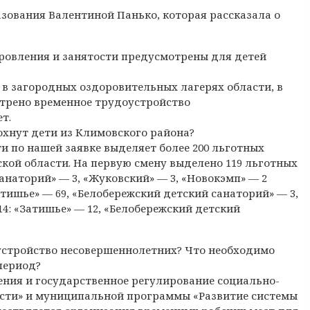
зования Валентиной Панько, которая рассказала о
ровления и занятости предусмотрены для детей
 в загородных оздоровительных лагерях области, в
отрено временное трудоустройство
т.
охнут дети из Климовского района?
и по нашей заявке выделяет более 200 льготных
кой области. На первую смену выделено 119 льготных
санаторий» — 3, «Жуковский» — 3, «Новокэмп» — 2
атишье» — 69, «Белобережский детский санаторий» — 3,
14: «Затишье» — 12, «Белобережский детский
устройство несовершеннолетних? Что необходимо
период?
ния и государственное регулирование социально-
асти» и муниципальной программы «Развитие системы