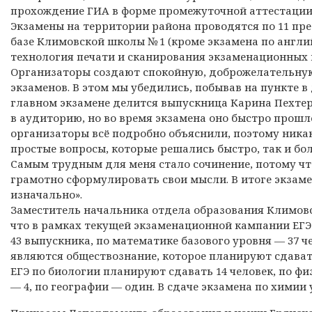
прохождение ГИА в форме промежуточной аттестации
Экзамены на территории района проводятся по 11 пре
базе Климовской школы № 1 (кроме экзамена по англий
технология печати и сканирования экзаменационных 
Организаторы создают спокойную, доброжелательную
экзаменов. В этом мы убедились, побывав на пункте в
главном экзамене делится выпускница Карина Пехтер
в аудиторию, но во время экзамена оно быстро прошл
организаторы всё подробно объяснили, поэтому никак
простые вопросы, которые решались быстро, так и б
Самым трудным для меня стало сочинение, потому чт
грамотно сформулировать свои мысли. В итоге экзаме
изначально».
Заместитель начальника отдела образования Климовс
что в рамках текущей экзаменационной кампании ЕГЭ
43 выпускника, по математике базового уровня — 37
являются обществознание, которое планируют сдавать 
ЕГЭ по биологии планируют сдавать 14 человек, по фи
— 4, по географии — один. В сдаче экзамена по химии 