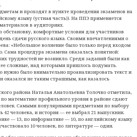
.
дметам и проходят в пункте проведения экзаменов на
скому языку (устная часть)). На ППЭ применяется
материалов в аудиториях.
 обстановку, комфортные условия для участников
 день сдачи русского языка. Своими впечатлениями о
ева: «Небольшое волнение было только перед входом
о. Сама процедура экзамена оказалась понятной:
их трудностей не возникло. Среди заданий были как
олее сложные, над которыми пришлось подумать.
о нужно было внимательно проанализировать текст и
н оказался не таким страшным, как казалось
кого района Наталья Анатольевна Толочко отметила,
 по математике профильного уровня в районе сдают
 человек. Самыми популярными предметами по выбору
42 человека, и история — ее выбрал 21 выпускник.
зике — 13, по информатике — 10, по английскому языку
участвовало 10 человек, по литературе — один.