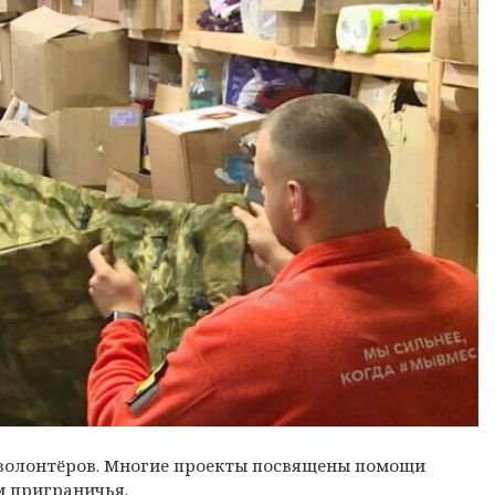
х волонтёров. Многие проекты посвящены помощи
м приграничья.