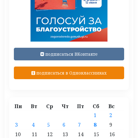
подписаться ВКонтакте
подписаться в Одноклассниках
Пн
Вт
Ср
Чт
Пт
Сб
Вс
1
2
3
4
5
6
7
8
9
10
11
12
13
14
15
16