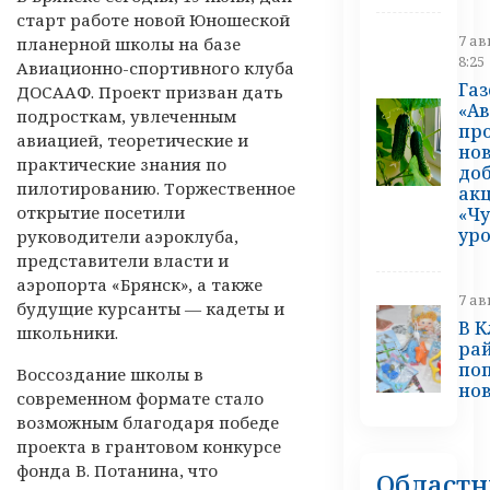
старт работе новой Юношеской
7 ав
планерной школы на базе
8:25
Авиационно-спортивного клуба
Газ
ДОСААФ. Проект призван дать
«А
подросткам, увлеченным
пр
авиацией, теоретические и
но
практические знания по
до
пилотированию. Торжественное
ак
открытие посетили
«Чу
уро
руководители аэроклуба,
представители власти и
аэропорта «Брянск», а также
7 ав
будущие курсанты — кадеты и
В 
школьники.
ра
поп
Воссоздание школы в
но
современном формате стало
возможным благодаря победе
проекта в грантовом конкурсе
фонда В. Потанина, что
Област