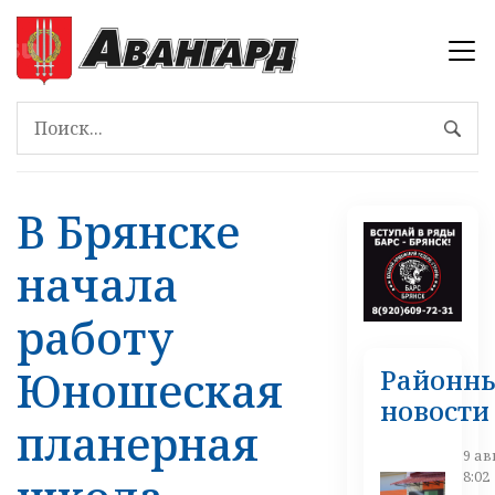
В Брянске
начала
работу
Юношеская
Районн
новости
планерная
9 ав
8:02