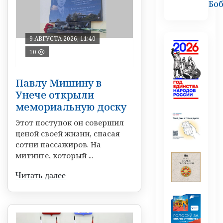
Бо
9 АВГУСТА 2026, 11:40
10
Павлу Мишину в
Унече открыли
мемориальную доску
Этот поступок он совершил
ценой своей жизни, спасая
сотни пассажиров. На
митинге, который ...
Читать далее