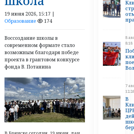
школа
Кл
ст
19 июня 2026, 15:17 |
от
пр
Образование
174
8 ав
Воссоздание школы в
8:18
современном формате стало
По
возможным благодаря победе
кл
проекта в грантовом конкурсе
пое
фонда В. Потанина
Во
7 ав
12:2
В
Кл
ЦР
дей
шк
бе
В Брянске сегодня, 19 июня, дан