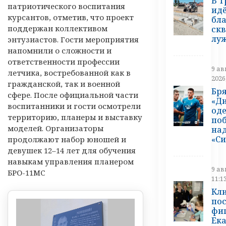
В Т
патриотического воспитания
ид
курсантов, отметив, что проект
бл
поддержан коллективом
скв
лу
энтузиастов. Гости мероприятия
напомнили о сложности и
ответственности профессии
9 ав
летчика, востребованной как в
2026
гражданской, так и военной
Бр
сфере. После официальной части
«Д
воспитанники и гости осмотрели
од
территорию, планеры и выставку
по
моделей. Организаторы
на
«С
продолжают набор юношей и
девушек 12–14 лет для обучения
навыкам управления планером
9 ав
БРО-11МС
11:1
Кл
по
фи
Ек