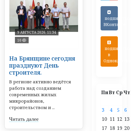
подписатьс
ВКонтакте
9 АВГУСТА 2026, 11:34
10
подписатьс
в
На Брянщине сегодня
Одноклассн
празднуют День
строителя.
В регионе активно ведётся
работа над созданием
Пн
Вт
Ср
Чт
современных жилых
микрорайонов,
строительством и ...
3
4
5
6
10
11
12
13
Читать далее
17
18
19
20