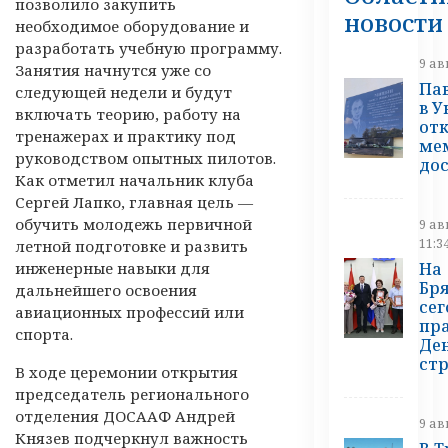
позволило закупить
новости
необходимое оборудование и
разработать учебную программу.
9 ав
Занятия начнутся уже со
Па
следующей недели и будут
в У
включать теорию, работу на
от
тренажерах и практику под
ме
руководством опытных пилотов.
до
Как отметил начальник клуба
Сергей Лапко, главная цель —
обучить молодежь первичной
9 ав
11:3
летной подготовке и развить
На
инженерные навыки для
Бр
дальнейшего освоения
се
авиационных профессий или
пр
спорта.
Де
стр
В ходе церемонии открытия
председатель регионального
отделения ДОСААФ Андрей
9 ав
Князев подчеркнул важность