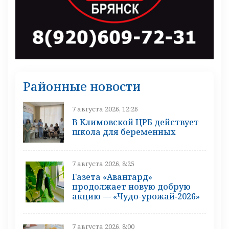
Районные новости
7 августа 2026, 12:26
В Климовской ЦРБ действует
школа для беременных
7 августа 2026, 8:25
Газета «Авангард»
продолжает новую добрую
акцию — «Чудо-урожай‑2026»
7 августа 2026, 8:00