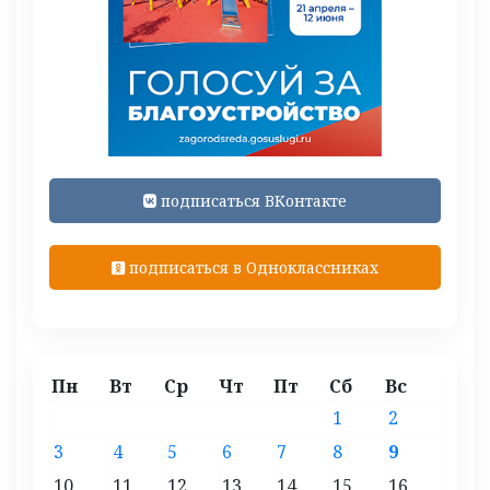
подписаться ВКонтакте
подписаться в Одноклассниках
Пн
Вт
Ср
Чт
Пт
Сб
Вс
1
2
3
4
5
6
7
8
9
10
11
12
13
14
15
16