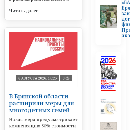
«БА
Бр
Читать далее
за
дог
фи
Пр
ак
6 АВГУСТА 2026, 14:25
9
В Брянской области
расширили меры для
многодетных семей
Новая мера предусматривает
компенсацию 50% стоимости