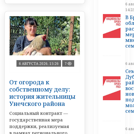
6 ав
14:2
В 
об
ра
ме
мн
се
6 ав
6 АВГУСТА 2026, 15:26
7
Сем
Ду
От огорода к
ра
вос
собственному делу:
но
история жительницы
по
Унечского района
мо
се
Социальный контракт —
государственная мера
поддержки, реализуемая
6 ав
в рамках регионального ...