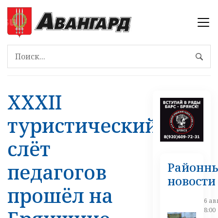
XXXII
туристический
слёт
педагогов
Районн
новости
прошёл на
6 ав
8:00