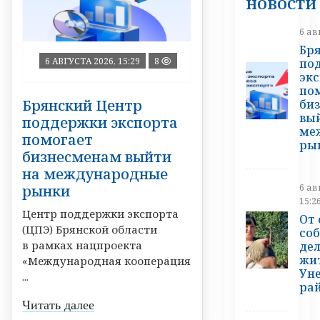
новости
6 ав
Бр
6 АВГУСТА 2026, 15:29
8
по
эк
по
Брянский Центр
би
вы
поддержки экспорта
ме
помогает
ры
бизнесменам выйти
на международные
6 ав
рынки
15:2
Центр поддержки экспорта
От 
(ЦПЭ) Брянской области
со
в рамках нацпроекта
дел
жи
«Международная кооперация
Ун
...
ра
Читать далее