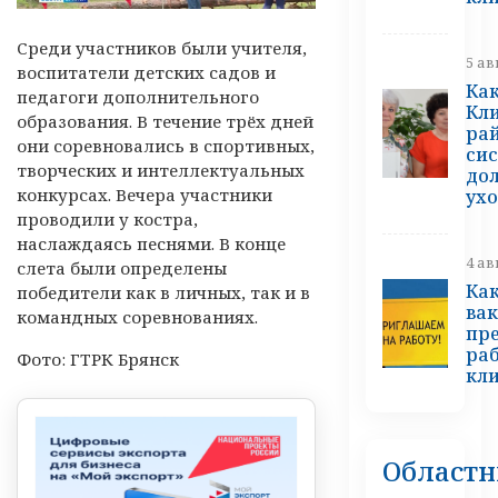
Среди участников были учителя,
5 ав
воспитатели детских садов и
Как
педагоги дополнительного
Кл
образования. В течение трёх дней
ра
они соревновались в спортивных,
си
творческих и интеллектуальных
до
конкурсах. Вечера участники
ух
проводили у костра,
наслаждаясь песнями. В конце
4 ав
слета были определены
Ка
победители как в личных, так и в
ва
командных соревнованиях.
пр
ра
Фото: ГТРК Брянск
кл
Област