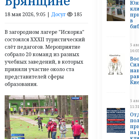
Брянщине
Юн
кл
18 мая 2026, 9:05 |
Досуг
185
пр
в
би
В загородном лагере "Искорка"
состоялся XXXII туристический
5 ав
слёт педагогов. Мероприятие
16:0
собрало 20 команд из разных
Во
учебных заведений, в которых
Си
приняли участие около ста
нан
ра
представителей сферы
Ки
образования.
5 ав
11:3
От
по
пр
на 
кл