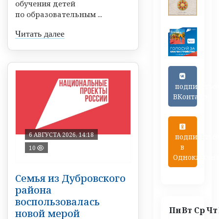
обучения детей
по образовательным ...
Читать далее
подписатьс
ВКонтакте
6 АВГУСТА 2026, 14:18
подписатьс
в
10
Одноклассн
Семья из Дубровского
района
воспользовалась
Пн
Вт
Ср
Чт
новой мерой