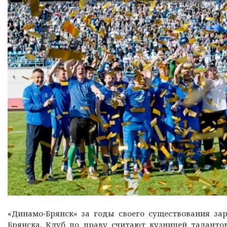
«Динамо‑Брянск» за годы своего существования за
Брянска. Клуб по праву считают кузницей талантов