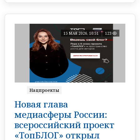
15 МАЯ 2026, 10:51
123
Нацпроекты
Новая глава
медиасферы России:
всероссийский проект
«ТопБЛОГ» открыл