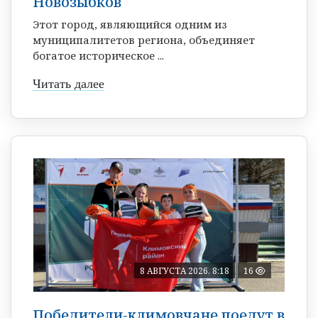
Новозыбков
Этот город, являющийся одним из
муниципалитетов региона, объединяет
богатое историческое ...
Читать далее
8 АВГУСТА 2026, 8:18
16
Победители-климовчане поедут в