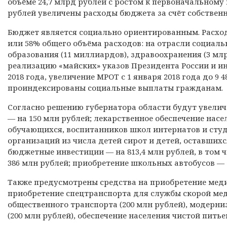
объёме 24,7 млрд рублей с ростом к первоначальному 
рублей увеличены расходы бюджета за счёт собствен
Бюджет является социально ориентированным. Расходы
или 58% общего объёма расходов: на отрасли социаль
образования (11 миллиардов), здравоохранения (3 мл
реализацию «майских» указов Президента России и и
2018 года, увеличение МРОТ с 1 января 2018 года до 9 4
проиндексированы социальные выплаты гражданам.
Согласно решению губернатора области будут увели
— на 150 млн рублей; лекарственное обеспечение насе
обучающихся, воспитанников школ интернатов и сту
организаций из числа детей сирот и детей, оставшихс
бюджетные инвестиции — на 813,4 млн рублей, в том 
386 млн рублей; приобретение школьных автобусов — 
Также предусмотрены средства на приобретение меди
приобретение спецтранспорта для службы скорой мед
общественного транспорта (200 млн рублей), модер
(200 млн рублей), обеспечение населения чистой питье