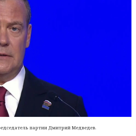
редседатель партии Дмитрий Медведев.