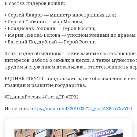
В состав лидеров вошли:
• Сергей Лавров — министр иностранных дел;
• Сергей Собянин — мэр Москвы;
• Владислав Головин — Герой России;
• Мария Львова-Белова — уполномоченный по правам 
• Евгений Поддубный — Герой России.
Этих людей объединяют такие важные составляющие,
интересов, забота о семьях и детях, а также мужество
трудом и служением доказывают ответственность пер
ЕДИНАЯ РОССИЯ продолжает ранее обозначенный вект
граждан и развитие государства.
#ЕдинаяРоссия #СъездЕР #ЕР32
Источник:
https://max.ru/id3201003712_gos/AZ8Oi7XzY00