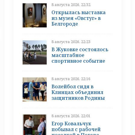
8 августа 2026, 22:32
Открылась выставка
из музея «Овстуг» в
Белгороде
8 августа 2026, 22:23
В Жуковке состоялось
масштабное
спортивное событие
8 августа 2026, 22:16
Волейбол сидя в
Клинцах объединил
защитников Родины
8 августа 2026, 22:01
Егор Ковальчук
побывал с рабочей
поездкой в Погаре