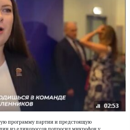
ную программу партии и предстоящую
дин из единороссов попросил микрофон у