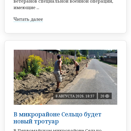
ветеранов специальной военной операции,
имеющие ...
Читать далее
8 АВГУСТА 2026, 18:37
20
В микрорайоне Сельцо будет
новый тротуар
В Первомайском микрорайоне Сельцо