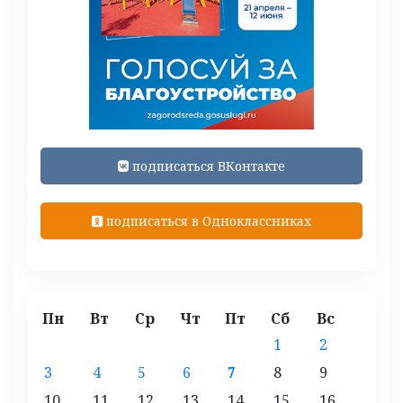
подписаться ВКонтакте
подписаться в Одноклассниках
Пн
Вт
Ср
Чт
Пт
Сб
Вс
1
2
3
4
5
6
7
8
9
10
11
12
13
14
15
16