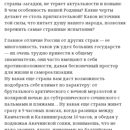
страны-загадки,
не теряет актуальности и поныне.
В чем особенность нашей Родины? Какие черты
делают ее столь притягательной? Каков источник
той силы, что питает душу нашего народа, позволяя
пережить самые страшные испытания?
Главное отличие России от других стран — ее
многоликость, таков уж удел больших государств
— их очень трудно привести к общему
знаменателю, они часто вмещают в себя
противоположности, давая бесконечный простор
для жизни и самореализации.
Ну какая еще страна вам даст возможность
подобрать себе климат по характеру: от
брутального арктического с вечной мерзлотой и
полярной ночью до субтропического сочинского с
пальмами и пляжами… Ну какая еще страна живет
сразу в 9 часовых поясах, когда разница между
Камчаткой и Калининградом 10 часов, и обедая у
подножья Авачинской сопки, понимаешь, что не
надо звонить другу, живущему на балтийском