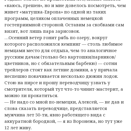
«каюсь, грешен», но и мне довелось посмотреть, чем
живет «матушка-Европа» по одной из таких
программ, целиком оплаченных немецкой
гостеприимной стороной. Оставим за скобками сам
визит, вот лишь пара зарисовок.
…Осенний ветер гонит рябь по озеру, вокруг
которого расположился кемпинг — столь любимое
немцами место для отдыха, чем-то аналогичное
русским дачам (только без картошки/парников/
цветников, но с обязательным барбекю) — сотни
трейлеров стоят как летние домики, а у причала
неспешно покачивается несколько дюжин лодок.
Стою на пирсе и прошу переводчицу узнать у
смотрителя, который тут что-то чинит-мастерит, а
можно ли прокатиться.
— Не надо со мной по-немецки, Алексей, — не дав и
слова сказать переводчице, представляется
мужчина лет 50-ти, явно работящего вида с
аккуратной бородкой, — я из Воронежа, но тут уже
12 лет живу.