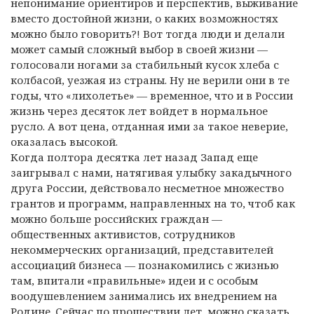
непонимание ориентиров и перспектив, выживание
вместо достойной жизни, о каких возможностях
можно было говорить?! Вот тогда люди и делали
может самый сложный выбор в своей жизни —
голосовали ногами за стабильный кусок хлеба с
колбасой, уезжая из страны. Ну не верили они в те
годы, что «лихолетье» — временное, что и в России
жизнь через десяток лет войдет в нормальное
русло. А вот цена, отданная ими за такое неверие,
оказалась высокой.
Когда полтора десятка лет назад Запад еще
заигрывал с нами, натягивая улыбку закадычного
друга России, действовало несметное множество
грантов и программ, направленных на то, чтоб как
можно больше российских граждан —
общественных активистов, сотрудников
некоммерческих организаций, представителей
ассоциаций бизнеса — познакомились с жизнью
там, впитали «правильные» идеи и с особым
воодушевлением занимались их внедрением на
Родине. Сейчас по прошествии лет, можно сказать