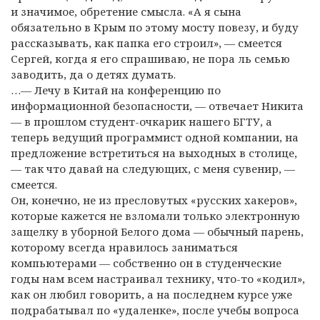
и значимое, обретение смысла. «А я сына
обязательно в Крым по этому мосту повезу, и буду
рассказывать, как папка его строил», — смеется
Сергей, когда я его спрашиваю, не пора ль семью
заводить, да о детях думать.
…— Лечу в Китай на конференцию по
информационной безопасности, — отвечает Никита
— в прошлом студент-очкарик нашего БГТУ, а
теперь ведущий программист одной компании, на
предложение встретиться на выходных в столице,
— так что давай на следующих, с меня сувенир, —
смеется.
Он, конечно, не из пресловутых «русских хакеров»,
которые кажется не взломали только электронную
защелку в уборной Белого дома — обычный парень,
которому всегда нравилось заниматься
компьютерами — собственно он в студенческие
годы нам всем настраивал технику, что-то «кодил»,
как он любил говорить, а на последнем курсе уже
подрабатывал по «удаленке», после учебы вопроса