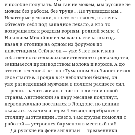
и пособие получать. Мы так не можем, мы русские не
можем без работы, без труда… Не тунеядцы мы…
Некоторые уезжали, кто-то оставался, пытаясь
обтесать себя под западное лекало, а кто-то
возвращался к родным корням, родной земле. С
Николаем Михайловичем жизнь свела полгода
назад в столице на одном из форумов по
инвестициям. Сейчас он — уже 5 лет как глава
собственного сельскохозяйственного производства,
занимается производством молока и кормов. А до
этого в течение 4 лет на «Туманном Альбионе» искал
свое счастье. Продав в 37 небольшой бизнес, он —
уже разведенный мужчина в полном расцвете сил,
— решил начать жизнь с чистого листа и новой
страны. Английский за пару месяцев подтянул,
первоначально поселился в Лондоне, но ценник
оказался кусачим и через 4 месяца перебрался в
столицу Шотландии Глазго. Там друзья помогли с
работой — устроился барменом в местный паб.
— Да русские на фоне англичан — трезвенники-