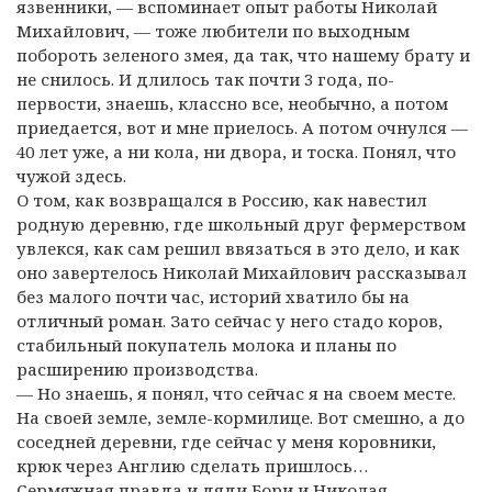
язвенники, — вспоминает опыт работы Николай
Михайлович, — тоже любители по выходным
побороть зеленого змея, да так, что нашему брату и
не снилось. И длилось так почти 3 года, по-
первости, знаешь, классно все, необычно, а потом
приедается, вот и мне приелось. А потом очнулся —
40 лет уже, а ни кола, ни двора, и тоска. Понял, что
чужой здесь.
О том, как возвращался в Россию, как навестил
родную деревню, где школьный друг фермерством
увлекся, как сам решил ввязаться в это дело, и как
оно завертелось Николай Михайлович рассказывал
без малого почти час, историй хватило бы на
отличный роман. Зато сейчас у него стадо коров,
стабильный покупатель молока и планы по
расширению производства.
— Но знаешь, я понял, что сейчас я на своем месте.
На своей земле, земле-кормилице. Вот смешно, а до
соседней деревни, где сейчас у меня коровники,
крюк через Англию сделать пришлось…
Сермяжная правда и дяди Бори и Николая