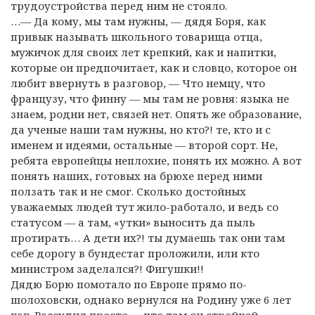
трудоустройства перед ним не стояло.
…— Да кому, мы там нужны, — дядя Боря, как
привык называть школьного товарища отца,
мужичок для своих лет крепкий, как и напитки,
которые он предпочитает, как и словцо, которое он
любит ввернуть в разговор, — Что немцу, что
французу, что финну — мы там не ровня: языка не
знаем, родни нет, связей нет. Опять же образование,
да ученые наши там нужны, но кто?! те, кто и с
именем и идеями, остальные — второй сорт. Не,
ребята европейцы неплохие, понять их можно. А вот
понять наших, готовых на брюхе перед ними
ползать так и не смог. Сколько достойных
уважаемых людей тут жило-работало, и ведь со
статусом — а там, «утки» выносить да пыль
протирать… А дети их?! ты думаешь так они там
себе дорогу в бундестаг проложили, или кто
министром заделался?! Фигушки!!
Дядю Борю помотало по Европе прямо по-
шолоховски, однако вернулся на Родину уже 6 лет
как. Рассудил просто — что там он стройкой