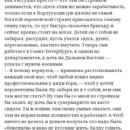
занимается, что здесь этим же можно зарабатывать,
только если в Португалии (уж далеко не самой
богатой европейской стране) приходилось самому
спину гнуть, то тут быстро сколотил бригаду и
сейчас крепко стоит на ногах. Детей он с собой не
забирал, рассудил, пусть учатся здесь, денег,
пересылаемых, хватило выучить. Теперь сын
работает в Санкт-Петербурге, в одном из
департаментов, а дочь на Дальнем Востоке —
уехала с мужем-военным.
— Я почему вернулся, — привычка растолковывать
каждый свой шаг, чтоб любой понял видно
профессиональная у дяди Бори, — чтоб у детей
перспективы были. Ну забери их я с собой, кем они
там могли стать?! Ну сын бы со мной по стройкам
бы лазил, ну дочь бы в супермаркете на кассе
сидела. Ты ж пойми, там своих умных хватает, они
там на нормальных должностях и работают. А чтоб
ничего не делать и деньги получать это надо быть
«беженцем» и явно не русским: жить, балду гонять,