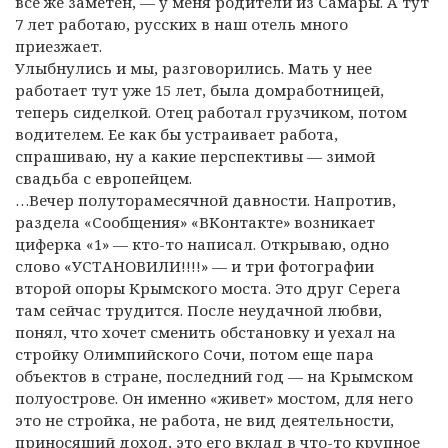
все же заметен, — у меня родители из Самары. А тут
7 лет работаю, русских в наш отель много
приезжает.
Улыбнулись и мы, разговорились. Мать у нее
работает тут уже 15 лет, была домработницей,
теперь сиделкой. Отец работал грузчиком, потом
водителем. Ее как бы устраивает работа,
спрашиваю, ну а какие перспективы — зимой
свадьба с европейцем.
…Вечер полуторамесячной давности. Напротив,
раздела «Сообщения» «ВКонтакте» возникает
циферка «1» — кто-то написал. Открываю, одно
слово «УСТАНОВИЛИ!!!!» — и три фотографии
второй опоры Крымского моста. Это друг Серега
там сейчас трудится. После неудачной любви,
понял, что хочет сменить обстановку и уехал на
стройку Олимпийского Сочи, потом еще пара
объектов в стране, последний год — на Крымском
полуострове. Он именно «живет» мостом, для него
это не стройка, не работа, не вид деятельности,
приносящий доход, это его вклад в что-то крупное