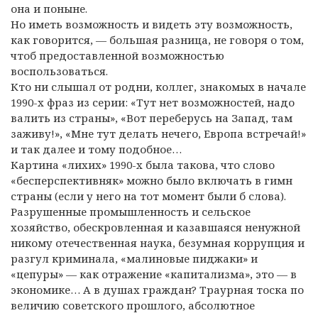
она и поныне.
Но иметь возможность и видеть эту возможность,
как говорится, — большая разница, не говоря о том,
чтоб предоставленной возможностью
воспользоваться.
Кто ни слышал от родни, коллег, знакомых в начале
1990-х фраз из серии: «Тут нет возможностей, надо
валить из страны», «Вот переберусь на Запад, там
заживу!», «Мне тут делать нечего, Европа встречай!»
и так далее и тому подобное…
Картина «лихих» 1990-х была такова, что слово
«бесперспективняк» можно было включать в гимн
страны (если у него на тот момент были б слова).
Разрушенные промышленность и сельское
хозяйство, обескровленная и казавшаяся ненужной
никому отечественная наука, безумная коррупция и
разгул криминала, «малиновые пиджаки» и
«цепуры» — как отражение «капитализма», это — в
экономике… А в душах граждан? Траурная тоска по
величию советского прошлого, абсолютное