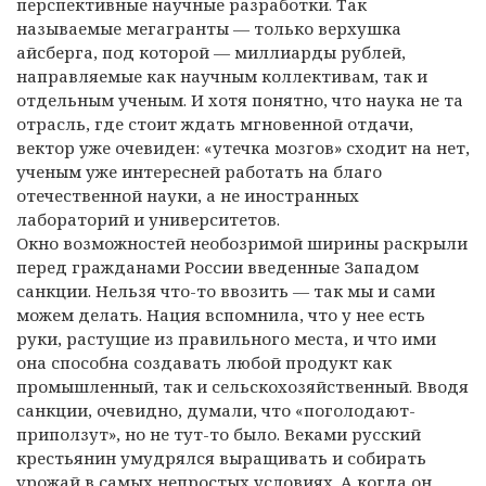
перспективные научные разработки. Так
называемые мегагранты — только верхушка
айсберга, под которой — миллиарды рублей,
направляемые как научным коллективам, так и
отдельным ученым. И хотя понятно, что наука не та
отрасль, где стоит ждать мгновенной отдачи,
вектор уже очевиден: «утечка мозгов» сходит на нет,
ученым уже интересней работать на благо
отечественной науки, а не иностранных
лабораторий и университетов.
Окно возможностей необозримой ширины раскрыли
перед гражданами России введенные Западом
санкции. Нельзя что-то ввозить — так мы и сами
можем делать. Нация вспомнила, что у нее есть
руки, растущие из правильного места, и что ими
она способна создавать любой продукт как
промышленный, так и сельскохозяйственный. Вводя
санкции, очевидно, думали, что «поголодают-
приползут», но не тут-то было. Веками русский
крестьянин умудрялся выращивать и собирать
урожай в самых непростых условиях. А когда он