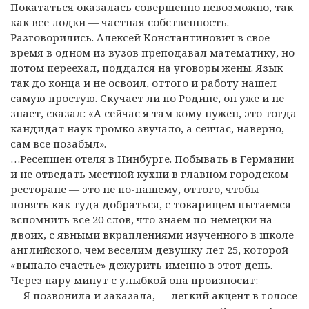
Покататься оказалась совершенно невозможно, так
как все лодки — частная собственность.
Разговорились. Алексей Константинович в свое
время в одном из вузов преподавал математику, но
потом переехал, поддался на уговоры жены. Язык
так до конца и не освоил, оттого и работу нашел
самую простую. Скучает ли по Родине, он уже и не
знает, сказал: «А сейчас я там кому нужен, это тогда
кандидат наук громко звучало, а сейчас, наверно,
сам все позабыл».
…Ресепшен отеля в Нинбурге. Побывать в Германии
и не отведать местной кухни в главном городском
ресторане — это не по-нашему, оттого, чтобы
понять как туда добраться, с товарищем пытаемся
вспомнить все 20 слов, что знаем по-немецки на
двоих, с явными вкраплениями изученного в школе
английского, чем веселим девушку лет 25, которой
«выпало счастье» дежурить именно в этот день.
Через пару минут с улыбкой она произносит:
— Я позвонила и заказала, — легкий акцент в голосе