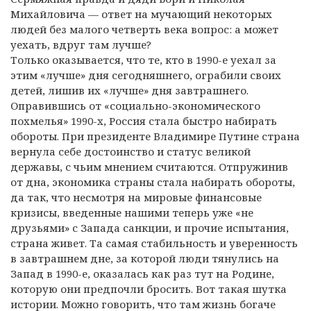
Михайловича — ответ на мучающий некоторых
людей без малого четверть века вопрос: а может
уехать, вдруг там лучше?
Только оказывается, что те, кто в 1990-е уехал за
этим «лучше» дня сегодняшнего, ограбили своих
детей, лишив их «лучше» дня завтрашнего.
Оправившись от «социально-экономического
похмелья» 1990-х, Россия стала быстро набирать
обороты. При президенте Владимире Путине страна
вернула себе достоинство и статус великой
державы, с чьим мнением считаются. Отпружинив
от дна, экономика страны стала набирать обороты,
да так, что несмотря на мировые финансовые
кризисы, введенные нашими теперь уже «не
друзьями» с Запада санкции, и прочие испытания,
страна живет. Та самая стабильность и уверенность
в завтрашнем дне, за которой люди тянулись на
Запад в 1990-е, оказалась как раз тут на Родине,
которую они предпочли бросить. Вот такая шутка
истории. Можно говорить, что там жизнь богаче