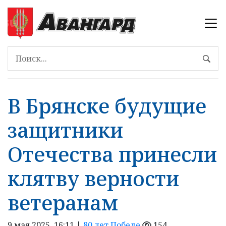
В Брянске будущие
защитники
Отечества принесли
клятву верности
ветеранам
9 мая 2025, 16:11 |
80 лет Победе
154